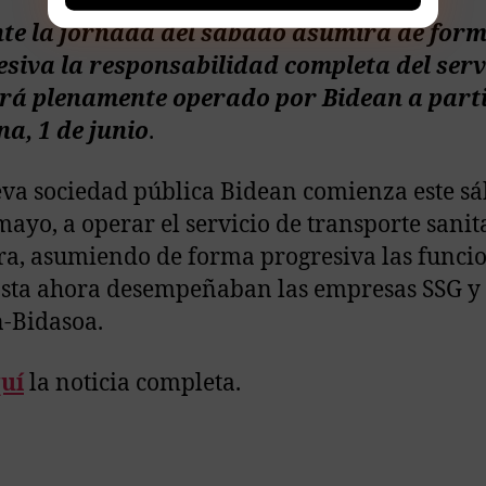
te la jornada del sábado asumirá de for
siva la responsabilidad completa del serv
erá plenamente operado por Bidean a parti
a, 1 de junio
.
va sociedad pública Bidean comienza este sá
mayo, a operar el servicio de transporte sanit
a, asumiendo de forma progresiva las funci
sta ahora desempeñaban las empresas SSG y
-Bidasoa.
uí
la noticia completa.