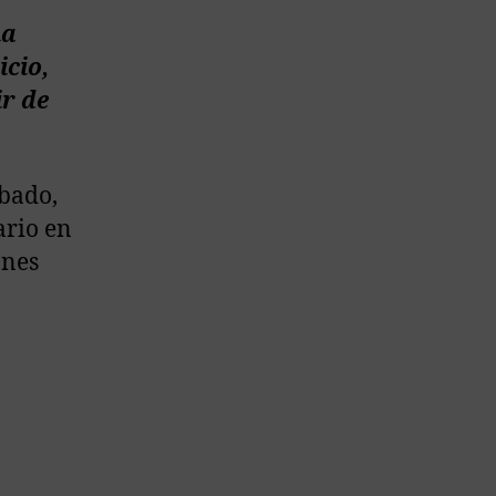
ma
icio,
r de
bado,
ario en
ones