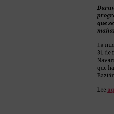
Duran
progre
que s
mañan
La nue
31 de 
Navarr
que ha
Baztán
Lee
aq