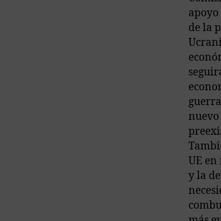
apoyo 
de la 
Ucrani
económ
seguir
econom
guerra
nuevo 
preexi
Tambié
UE en 
y la d
necesi
combus
más ev