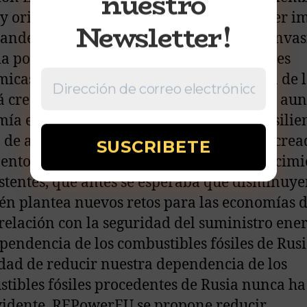
nuestro
y orientación dos años después del primer i
Newsletter!
pandemia de COVID-19 y en medio de la invas
a por parte de Rusia. Según las Previsiones
icas de primavera de 2022, la economía de 
á creciendo en 2022 y 2023. Sin embargo, aun
ía europea viene dando muestras de resilien
 de agresión de Rusia contra Ucrania ha cre
entorno, agravando los obstáculos al crecimi
stentes, que antes se esperaba que disminuye
n plantea nuevos retos para las economías d
relación con la seguridad del suministro ener
ependencia de los combustibles fósiles de Rusi
dad de reducir nuestra dependencia de los
tibles fósiles procedentes de Rusia nunca ha
idente. REPowerEU se propone reducir