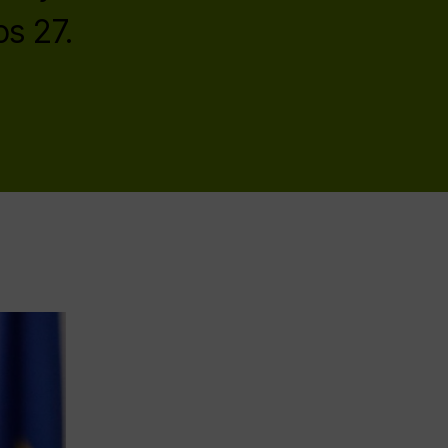
s 27.