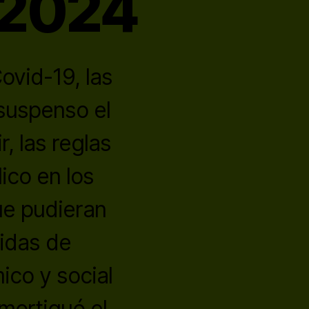
a 2024
vid-19, las
 suspenso el
, las reglas
lico en los
ue pudieran
idas de
ico y social
amortiguó el