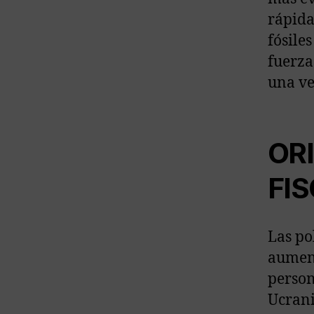
rápida
fósile
fuerza
una ve
OR
FI
Las po
aument
person
Ucrani