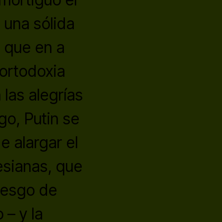
 una sólida
 que en a
 ortodoxia
las alegrías
go, Putin se
 alargar el
esianas, que
iesgo de
 – y la