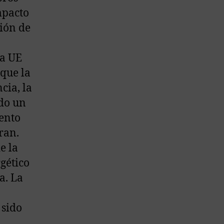
mpacto
ión de
la UE
que la
cia, la
ado un
ento
ran.
e la
gético
a. La
 sido