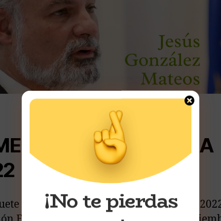
MESTRE DE PRIMAVERA
22
¡No te pierdas
uete de primavera del Semestre Europeo 2022
ón Europea proporciona a los Estados miem