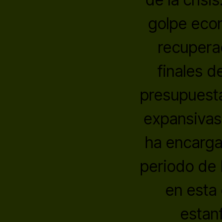
golpe econ
recupera
finales d
presupuesta
expansivas 
ha encarga
periodo de 
en esta
estanf