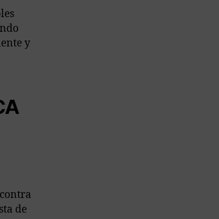
les
ando
iente y
CA
 contra
sta de