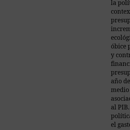
la polí
contex
presup
increm
ecológ
óbice 
y cont
financ
presup
año de
medio 
asocia
al PIB
políti
el gast