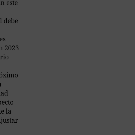
En este
al debe
es
en 2023
rio
róximo
a
dad
pecto
e la
justar