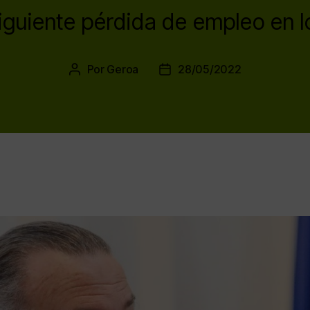
iguiente pérdida de empleo en lo
Por
Geroa
28/05/2022