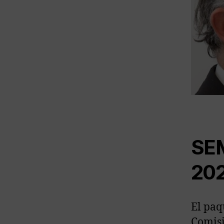
SE
20
El paq
Comisi