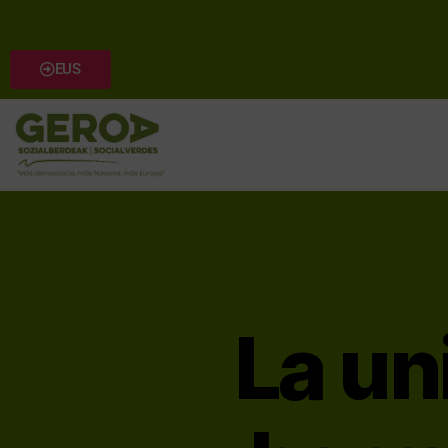
EUS
La un