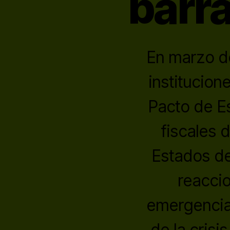
barra
En marzo d
institucion
Pacto de Es
fiscales d
Estados de
reacci
emergencia 
de la crisi