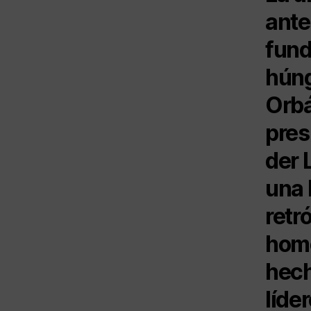
ante
fund
húng
Orbá
pres
der 
una 
retr
homo
hech
líde