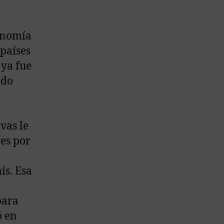
conomía
países
 ya fue
ndo
vas le
es por
ís. Esa
para
ó en