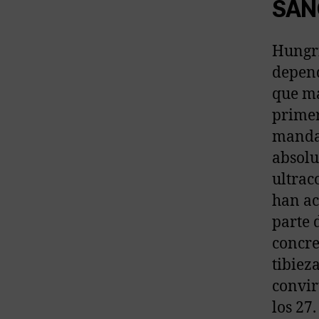
SAN
Hungrí
depend
que má
primer
mandat
absolu
ultrac
han ac
parte 
concre
tibiez
convir
los 27