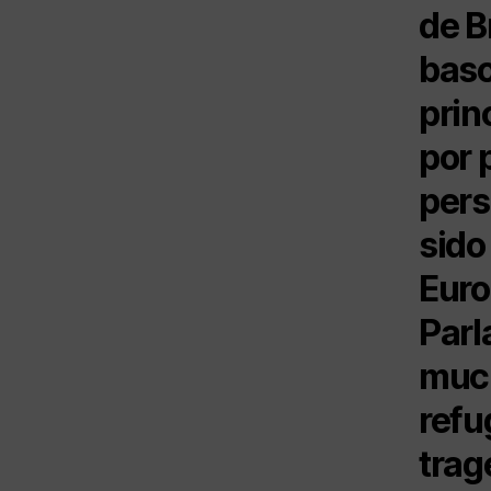
de B
baso
prin
por 
pers
sido
Euro
Parl
much
refu
trag