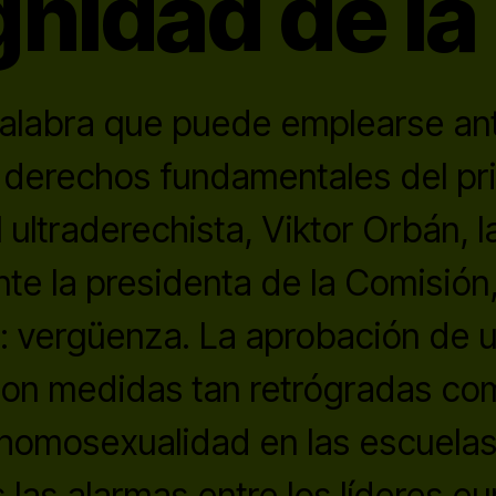
gnidad de la
alabra que puede emplearse ant
 derechos fundamentales del pr
 ultraderechista, Viktor Orbán, 
e la presidenta de la Comisión
: vergüenza. La aprobación de un
on medidas tan retrógradas com
 homosexualidad en las escuelas
s las alarmas entre los líderes e