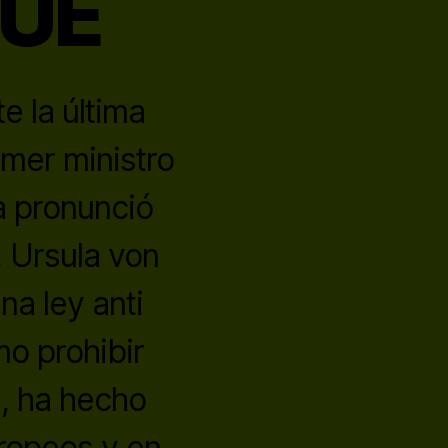
 UE
e la última
imer ministro
la pronunció
, Ursula von
a ley anti
o prohibir
, ha hecho
uropeos y en