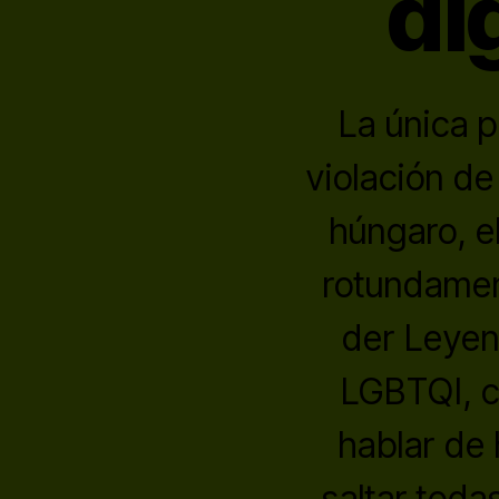
di
La única p
violación de
húngaro, el
rotundament
der Leyen
LGBTQI, c
hablar de
saltar toda