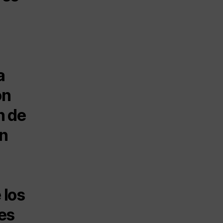
a
on
n de
an
a
 los
nes