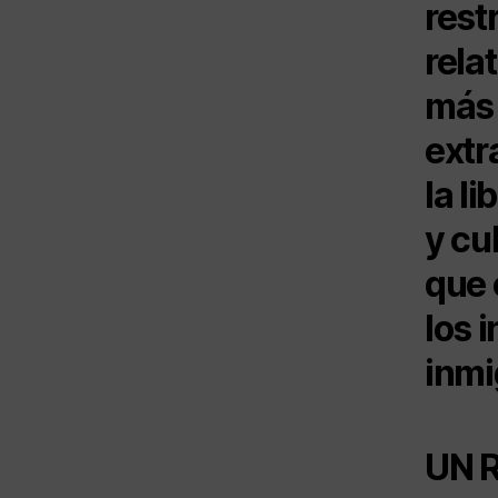
rest
rela
más 
extr
la l
y cu
que 
los 
inmi
UN 