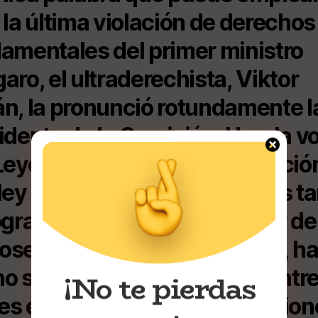
 la última violación de derechos
amentales del primer ministro
aro, el ultraderechista, Viktor
n, la pronunció rotundamente l
identa de la Comisión, Ursula v
Leyen: vergüenza. La aprobació
ley anti LGBTQI, con medidas t
ógradas como prohibir hablar de
sexualidad en las escuelas, h
o saltar todas las alarmas entre
¡No te pierdas
res europeos y en las institucio