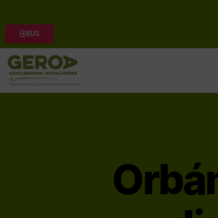
EUS
Orbán