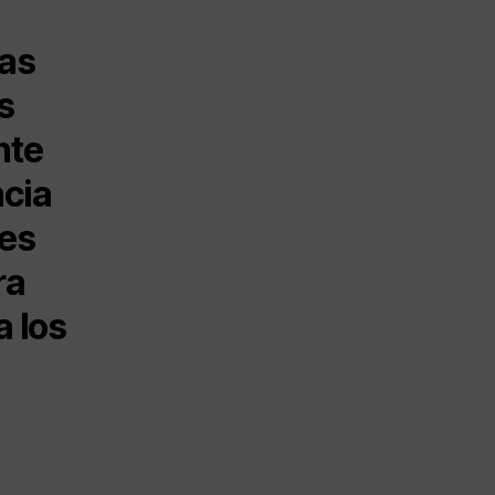
las
s
nte
ncia
nes
ra
a los